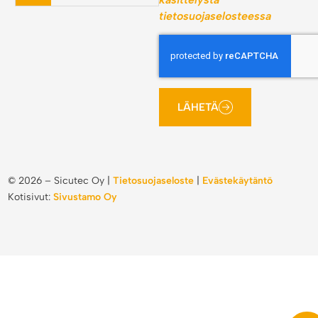
käsittelystä
tietosuojaselosteessa
LÄHETÄ
©
2026
– Sicutec Oy |
Tietosuojaseloste
|
Evästekäytäntö
Kotisivut:
Sivustamo Oy