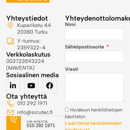
Yhteystiedot
Yhteydenottolomak
Nimi
Kuparikatu 44
20380 Turku
Y-tunnus:
Sähköpostiosoite
2359322-4
Verkkolaskutus
003723593224
(MAVENTA)
Viesti
Sosiaalinen media
Ota yhteyttä
010 292 1971
Hyväksyn henkilötietojen
info@sicutec.fi
käsittelyn
OTA YHTEYTTÄ
Lisää tietoa henkilötietojen
010 292 1971