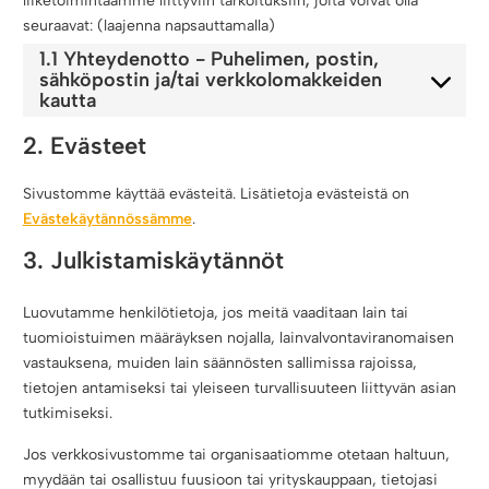
liiketoimintaamme liittyviin tarkoituksiin, joita voivat olla
seuraavat: (laajenna napsauttamalla)
1.1 Yhteydenotto - Puhelimen, postin,
sähköpostin ja/tai verkkolomakkeiden
kautta
2. Evästeet
Sivustomme käyttää evästeitä. Lisätietoja evästeistä on
Evästekäytännössämme
.
3. Julkistamiskäytännöt
Luovutamme henkilötietoja, jos meitä vaaditaan lain tai
tuomioistuimen määräyksen nojalla, lainvalvontaviranomaisen
vastauksena, muiden lain säännösten sallimissa rajoissa,
tietojen antamiseksi tai yleiseen turvallisuuteen liittyvän asian
tutkimiseksi.
Jos verkkosivustomme tai organisaatiomme otetaan haltuun,
myydään tai osallistuu fuusioon tai yrityskauppaan, tietojasi