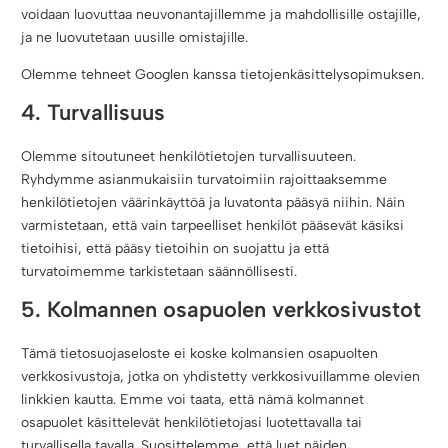
voidaan luovuttaa neuvonantajillemme ja mahdollisille ostajille,
ja ne luovutetaan uusille omistajille.
Olemme tehneet Googlen kanssa tietojenkäsittelysopimuksen.
4. Turvallisuus
Olemme sitoutuneet henkilötietojen turvallisuuteen.
Ryhdymme asianmukaisiin turvatoimiin rajoittaaksemme
henkilötietojen väärinkäyttöä ja luvatonta pääsyä niihin. Näin
varmistetaan, että vain tarpeelliset henkilöt pääsevät käsiksi
tietoihisi, että pääsy tietoihin on suojattu ja että
turvatoimemme tarkistetaan säännöllisesti.
5. Kolmannen osapuolen verkkosivustot
Tämä tietosuojaseloste ei koske kolmansien osapuolten
verkkosivustoja, jotka on yhdistetty verkkosivuillamme olevien
linkkien kautta. Emme voi taata, että nämä kolmannet
osapuolet käsittelevät henkilötietojasi luotettavalla tai
turvallisella tavalla. Suosittelemme, että luet näiden