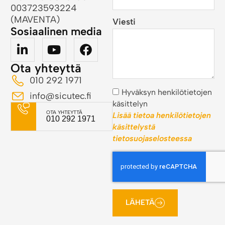
003723593224
(MAVENTA)
Viesti
Sosiaalinen media
Ota yhteyttä
010 292 1971
Hyväksyn henkilötietojen
info@sicutec.fi
käsittelyn
OTA YHTEYTTÄ
Lisää tietoa henkilötietojen
010 292 1971
käsittelystä
tietosuojaselosteessa
LÄHETÄ