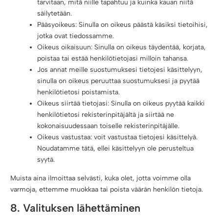
tarvitaan, mitä niille tapahtuu ja kuinka kauan niitä
säilytetään.
Pääsyoikeus: Sinulla on oikeus päästä käsiksi tietoihisi,
jotka ovat tiedossamme.
Oikeus oikaisuun: Sinulla on oikeus täydentää, korjata,
poistaa tai estää henkilötietojasi milloin tahansa.
Jos annat meille suostumuksesi tietojesi käsittelyyn,
sinulla on oikeus peruuttaa suostumuksesi ja pyytää
henkilötietosi poistamista.
Oikeus siirtää tietojasi: Sinulla on oikeus pyytää kaikki
henkilötietosi rekisterinpitäjältä ja siirtää ne
kokonaisuudessaan toiselle rekisterinpitäjälle.
Oikeus vastustaa: voit vastustaa tietojesi käsittelyä.
Noudatamme tätä, ellei käsittelyyn ole perusteltua
syytä.
Muista aina ilmoittaa selvästi, kuka olet, jotta voimme olla
varmoja, ettemme muokkaa tai poista väärän henkilön tietoja.
8. Valituksen lähettäminen