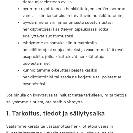
tietosuojaselosteen avulla;
pyrimme rajoittamaan henkilötietojen keräämisemme
vain laillisiin tarkoituksiin tarvittaviin henkilötietoihin;
pyydämme ensin nimenomaista suostumustasi
henkilötietojesi käsittelyyn tapauksissa, jotka
edellyttävät suostumustasi;
ryhdymme asianmukaisiin turvatoimiin
henkilötietojesi suojaamiseksi ja vaadimme tätä myös
osapuolilta, jotka käsittelevät henkilötietoja
puolestamme;
kunnioitamme oikeuttasi päästä käsiksi
henkilötietoihisi tai saada ne korjattua tai poistettua
pyynnöstäsi.
Jos sinulla on kysyttävää tai haluat tietää tarkalleen, mitä tietoja
säilytämme sinusta, ota meihin yhteyttä.
1. Tarkoitus, tiedot ja säilytysaika
Saatamme kerätä tai vastaanottaa henkilötietoja useisiin