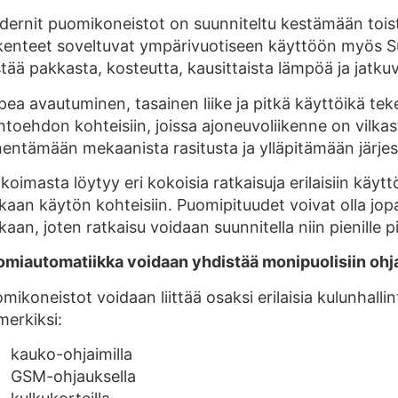
ernit puomikoneistot on suunniteltu kestämään toist
enteet soveltuvat ympärivuotiseen käyttöön myös Suo
tää pakkasta, kosteutta, kausittaista lämpöä ja jatku
ea avautuminen, tasainen liike ja pitkä käyttöikä te
htoehdon kohteisiin, joissa ajoneuvoliikenne on vilka
entämään mekaanista rasitusta ja ylläpitämään järjeste
ikoimasta löytyy eri kokoisia ratkaisuja erilaisiin käy
kaan käytön kohteisiin. Puomipituudet voivat olla j
aan, joten ratkaisu voidaan suunnitella niin pienille piha
miautomatiikka voidaan yhdistää monipuolisiin ohj
mikoneistot voidaan liittää osaksi erilaisia kulunhalli
merkiksi:
kauko-ohjaimilla
GSM-ohjauksella