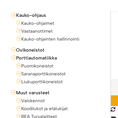
Kauko-ohjaus
Kauko-ohjaimet
Vastaanottimet
Kauko-ohjainten hallinnointi
Ovikoneistot
Porttiautomatiikka
Puomikoneistot
Saranaporttikoneistot
Liukuporttikoneistot
Muut varusteet
Valokennot
Koodilukot ja etälukijat
BEA Turvalaitteet