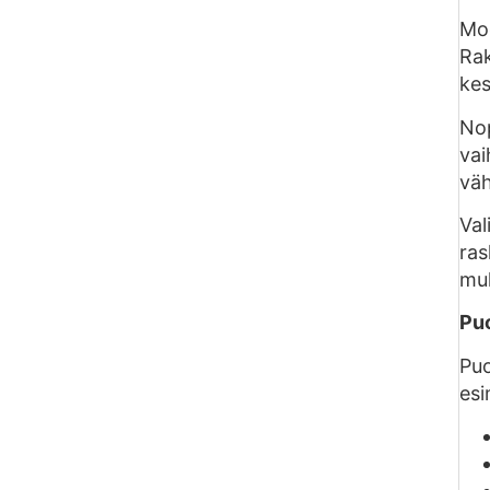
Mod
Rak
kes
Nop
vai
väh
Val
ras
muk
Puo
Puo
esi