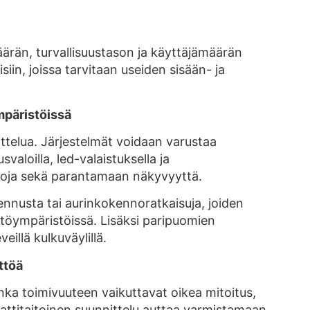
ärän, turvallisuustason ja käyttäjämäärän
in, joissa tarvitaan useiden sisään- ja
ympäristöissä
ttelua. Järjestelmät voidaan varustaa
valoilla, led-valaistuksella ja
koja sekä parantamaan näkyvyyttä.
nusta tai aurinkokennoratkaisuja, joiden
yttöympäristöissä. Lisäksi paripuomien
illä kulkuväylillä.
ttöä
nka toimivuuteen vaikuttavat oikea mitoitus,
ttitaitoinen suunnittelu auttaa varmistamaan,