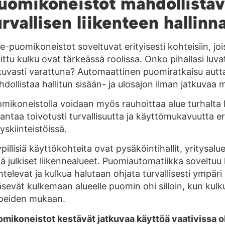
uomikoneistot mahdollistav
urvallisen liikenteen hallinn
e-puomikoneistot soveltuvat erityisesti kohteisiin, joi
littu kulku ovat tärkeässä roolissa. Onko pihallasi lu
kuvasti varattuna? Automaattinen puomiratkaisu autt
dollistaa hallitun sisään- ja ulosajon ilman jatkuvaa 
mikoneistolla voidaan myös rauhoittaa alue turhalta läp
antaa toivotusti turvallisuutta ja käyttömukavuutta erit
tyskiinteistöissä.
pillisiä käyttökohteita ovat pysäköintihallit, yritysalu
ä julkiset liikennealueet. Puomiautomatiikka soveltuu
htelevat ja kulkua halutaan ohjata turvallisesti ympäri 
sevät kulkemaan alueelle puomin ohi silloin, kun kul
rpeiden mukaan.
mikoneistot kestävät jatkuvaa käyttöä vaativissa 