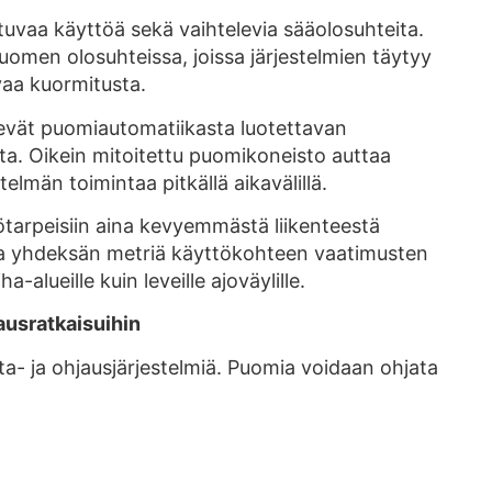
uvaa käyttöä sekä vaihtelevia sääolosuhteita.
men olosuhteissa, joissa järjestelmien täytyy
vaa kuormitusta.
kevät puomiautomatiikasta luotettavan
sta. Oikein mitoitettu puomikoneisto auttaa
lmän toimintaa pitkällä aikavälillä.
ttötarpeisiin aina kevyemmästä liikenteestä
opa yhdeksän metriä käyttökohteen vaatimusten
-alueille kuin leveille ajoväylille.
ausratkaisuihin
nta- ja ohjausjärjestelmiä. Puomia voidaan ohjata