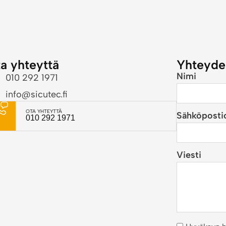
a yhteyttä
Yhteyde
Nimi
010 292 1971
info@sicutec.fi
OTA YHTEYTTÄ
Sähköposti
010 292 1971
Viesti