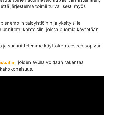
ttä järjestelmä toimii turvallisesti myös
enempiin taloyhtiöihin ja yksityisille
unniteltu kohteisiin, joissa puomia käytetään
a ja suunnittelemme käyttökohteeseen sopivan
istoihin
, joiden avulla voidaan rakentaa
kkakokonaisuus.