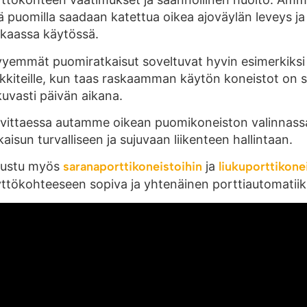
ä puomilla saadaan katettua oikea ajoväylän leveys ja e
kkaassa käytössä.
yemmät puomiratkaisut soveltuvat hyvin esimerkiksi pi
kiteille, kun taas raskaamman käytön koneistot on su
kuvasti päivän aikana.
vittaessa autamme oikean puomikoneiston valinnass
kaisun turvalliseen ja sujuvaan liikenteen hallintaan.
tustu myös
saranaporttikoneistoihin
ja
liukuporttikone
ttökohteeseen sopiva ja yhtenäinen porttiautomatii