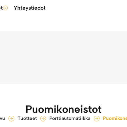
et
Yhteystiedot
Puomikoneistot
ivu
Tuotteet
Porttiautomatiikka
Puomikone