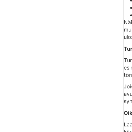
Näi
muk
ulo
Tur
Tur
esi
tör
Joi
avu
syn
Oik
Laa
käy