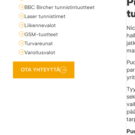
P
BBC Bircher tunnistintuotteet
t
Laser tunnistimet
Liikennevalot
Nic
GSM-tuotteet
hal
jat
Turvareunat
mah
Varoitusvalot
Puo
par
OTA YHTEYTTÄ
yri
Tyy
sek
vai
pää
ta
Puo