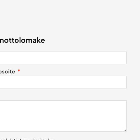
nottolomake
osoite