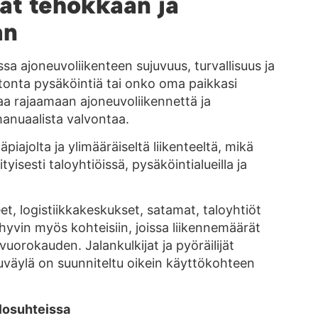
at tehokkaan ja
an
ssa ajoneuvoliikenteen sujuvuus, turvallisuus ja
vatonta pysäköintiä tai onko oma paikkasi
aa rajaamaan ajoneuvoliikennettä ja
manuaalista valvontaa.
iajolta ja ylimääräiseltä liikenteeltä, mikä
yisesti taloyhtiöissä, pysäköintialueilla ja
eet, logistiikkakeskukset, satamat, taloyhtiöt
 hyvin myös kohteisiin, joissa liikennemäärät
vuorokauden. Jalankulkijat ja pyöräilijät
kuväylä on suunniteltu oikein käyttökohteen
olosuhteissa