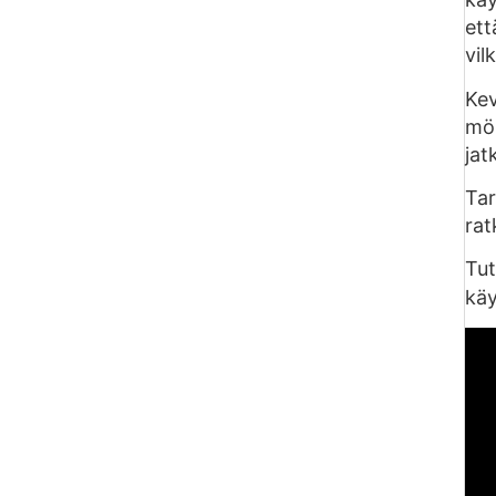
ett
vil
Kev
mök
jat
Tar
rat
Tu
käy