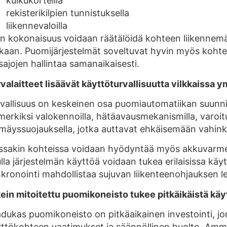
kulkukorteilla
rekisterikilpien tunnistuksella
liikennevaloilla
n kokonaisuus voidaan räätälöidä kohteen liikennemä
aan. Puomijärjestelmät soveltuvat hyvin myös kohteisi
sajojen hallintaa samanaikaisesti.
valaitteet lisäävät käyttöturvallisuutta vilkkaissa 
vallisuus on keskeinen osa puomiautomatiikan suunni
merkiksi valokennoilla, hätäavausmekanismilla, varoitus
mäyssuojauksella, jotka auttavat ehkäisemään vahin
ssakin kohteissa voidaan hyödyntää myös akkuvarmen
lla järjestelmän käyttöä voidaan tukea erilaisissa kä
kronointi mahdollistaa sujuvan liikenteenohjauksen leve
ein mitoitettu puomikoneisto tukee pitkäikäistä käy
dukas puomikoneisto on pitkäaikainen investointi, jo
ttökohteen vaatimukset ja säännöllinen huolto. Amma