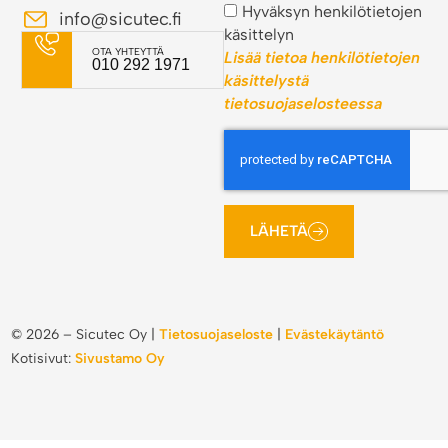
Hyväksyn henkilötietojen
info@sicutec.fi
käsittelyn
OTA YHTEYTTÄ
Lisää tietoa henkilötietojen
010 292 1971
käsittelystä
tietosuojaselosteessa
LÄHETÄ
©
2026
– Sicutec Oy |
Tietosuojaseloste
|
Evästekäytäntö
Kotisivut:
Sivustamo Oy