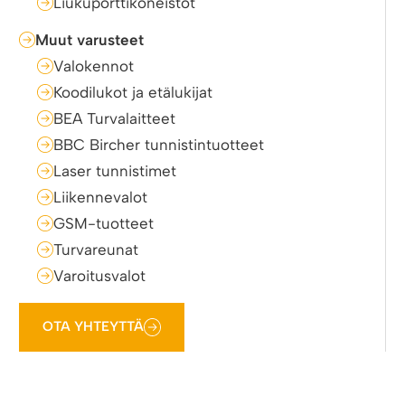
Liukuporttikoneistot
Muut varusteet
Valokennot
Koodilukot ja etälukijat
BEA Turvalaitteet
BBC Bircher tunnistintuotteet
Laser tunnistimet
Liikennevalot
GSM-tuotteet
Turvareunat
Varoitusvalot
OTA YHTEYTTÄ