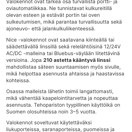
Valokennot ovat tärkeä osa turvallista portti- ja
oviautomatiikkaa. Ne tunnistavat kulkureitillä
olevan esteen ja estävät portin tai oven
sulkeutumisen, mikä parantaa turvallisuutta sekä
ajoneuvo- että jalankulkuliikenteessä.
Nice -valokennot ovat saatavana kiinteällä tai
säädettävällä linssillä sekä relelähtöisinä 12/24V
AC/DC -malleina tai Bluebus-väylään liitettävinä
versioina. Jopa
210 astetta kääntyvä linssi
mahdollistaa säteen suuntaamisen myös sivulle,
mikä helpottaa asennusta ahtaissa ja haastavissa
kohteissa.
Osassa malleista lähetin toimii langattomasti,
mikä vähentää kaapelointitarvetta ja nopeuttaa
asennusta. Tehopariston tyypillinen käyttöikä on
Suomen olosuhteissa noin 3–5 vuotta.
Valokennot soveltuvat käytettäväksi
liukuporteissa, saranaporteissa, puomeissa ja