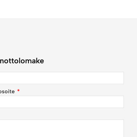
nottolomake
osoite