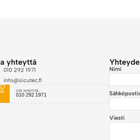
a yhteyttä
Yhteyde
Nimi
010 292 1971
info@sicutec.fi
OTA YHTEYTTÄ
Sähköposti
010 292 1971
Viesti