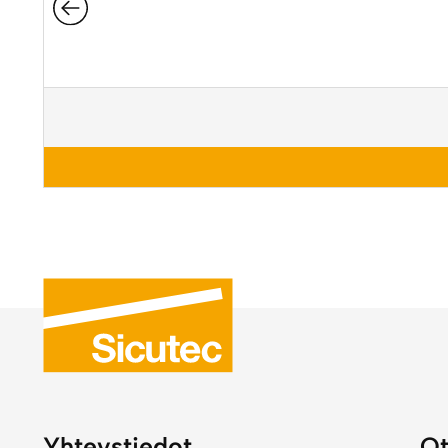
Yhteystiedot
Ot