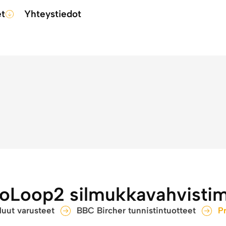
et
Yhteystiedot
oLoop2 silmukkavahvisti
uut varusteet
BBC Bircher tunnistintuotteet
P