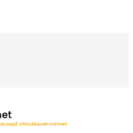
met
roLoop2 silmukkavahvistimet