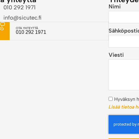
Nimi
010 292 1971
info@sicutec.fi
OTA YHTEYTTÄ
Sähköposti
010 292 1971
Viesti
Hyväksyn he
Lisää tietoa 