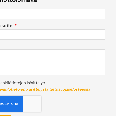
osoite
nkilötietojen käsittelyn
henkilötietojen käsittelystä tietosuojaselosteessa