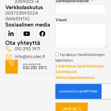
Sähköpostiosoite
2359322-4
Verkkolaskutus
003723593224
(MAVENTA)
Viesti
Sosiaalinen media
Ota yhteyttä
010 292 1971
Hyväksyn henkilötietojen
info@sicutec.fi
käsittelyn
OTA YHTEYTTÄ
Lisää tietoa henkilötietojen
010 292 1971
käsittelystä
tietosuojaselosteessa
LÄHETÄ