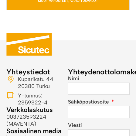
MUUT VARUSTEET
,
VAROITUSVALOT
Yhteystiedot
Yhteydenottolomak
Nimi
Kuparikatu 44
20380 Turku
Y-tunnus:
Sähköpostiosoite
2359322-4
Verkkolaskutus
003723593224
(MAVENTA)
Viesti
Sosiaalinen media