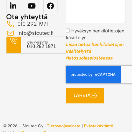
Ota yhteyttä
010 292 1971
Hyväksyn henkilötietojen
info@sicutec.fi
käsittelyn
OTA YHTEYTTÄ
Lisää tietoa henkilötietojen
010 292 1971
käsittelystä
tietosuojaselosteessa
LÄHETÄ
©
2026
– Sicutec Oy |
Tietosuojaseloste
|
Evästekäytäntö