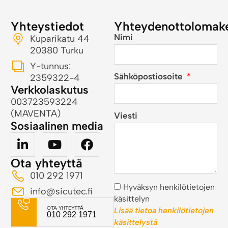
Yhteystiedot
Yhteydenottolomak
Nimi
Kuparikatu 44
20380 Turku
Y-tunnus:
Sähköpostiosoite
2359322-4
Verkkolaskutus
003723593224
(MAVENTA)
Viesti
Sosiaalinen media
Ota yhteyttä
010 292 1971
Hyväksyn henkilötietojen
info@sicutec.fi
käsittelyn
OTA YHTEYTTÄ
Lisää tietoa henkilötietojen
010 292 1971
käsittelystä