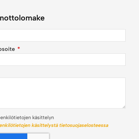
nottolomake
osoite
nkilötietojen käsittelyn
henkilötietojen käsittelystä tietosuojaselosteessa