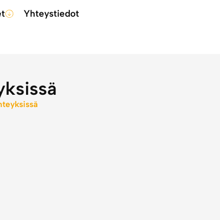
et
Yhteystiedot
yksissä
teyksissä