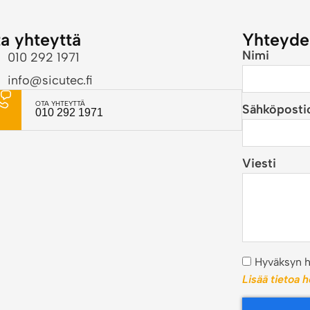
a yhteyttä
Yhteyde
Nimi
010 292 1971
info@sicutec.fi
OTA YHTEYTTÄ
Sähköposti
010 292 1971
Viesti
Hyväksyn he
Lisää tietoa 