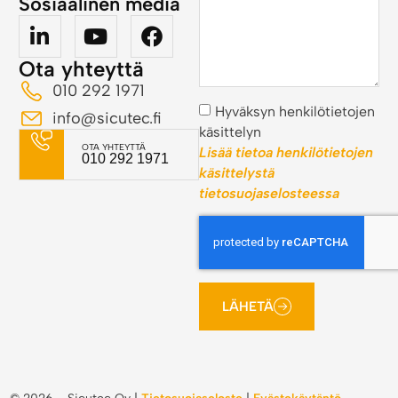
Sosiaalinen media
Ota yhteyttä
010 292 1971
Hyväksyn henkilötietojen
info@sicutec.fi
käsittelyn
OTA YHTEYTTÄ
Lisää tietoa henkilötietojen
010 292 1971
käsittelystä
tietosuojaselosteessa
LÄHETÄ