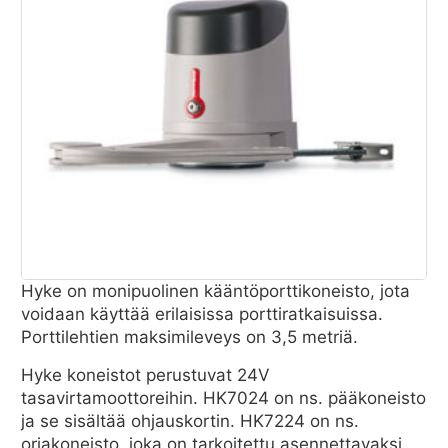
Hyke on monipuolinen kääntöporttikoneisto, jota
voidaan käyttää erilaisissa porttiratkaisuissa.
Porttilehtien maksimileveys on 3,5 metriä.
Hyke koneistot perustuvat 24V
tasavirtamoottoreihin. HK7024 on ns. pääkoneisto
ja se sisältää ohjauskortin. HK7224 on ns.
orjakoneisto, joka on tarkoitettu asennettavaksi