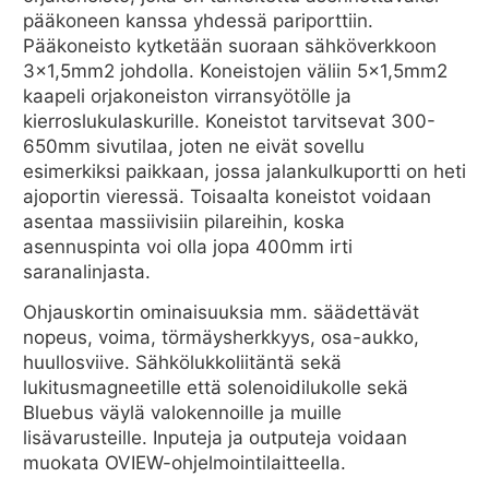
pääkoneen kanssa yhdessä pariporttiin.
Pääkoneisto kytketään suoraan sähköverkkoon
3×1,5mm2 johdolla. Koneistojen väliin 5×1,5mm2
kaapeli orjakoneiston virransyötölle ja
kierroslukulaskurille. Koneistot tarvitsevat 300-
650mm sivutilaa, joten ne eivät sovellu
esimerkiksi paikkaan, jossa jalankulkuportti on heti
ajoportin vieressä. Toisaalta koneistot voidaan
asentaa massiivisiin pilareihin, koska
asennuspinta voi olla jopa 400mm irti
saranalinjasta.
Ohjauskortin ominaisuuksia mm. säädettävät
nopeus, voima, törmäysherkkyys, osa-aukko,
huullosviive. Sähkölukkoliitäntä sekä
lukitusmagneetille että solenoidilukolle sekä
Bluebus väylä valokennoille ja muille
lisävarusteille. Inputeja ja outputeja voidaan
muokata OVIEW-ohjelmointilaitteella.